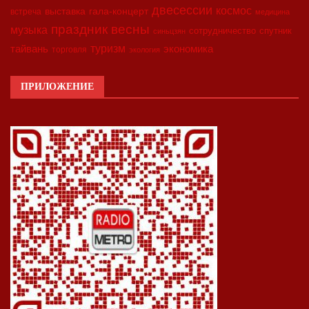
двесессии
космос
выставка
гала-концерт
встреча
медицина
праздник весны
музыка
сотрудничество
спутник
синьцзян
туризм
экономика
тайвань
торговля
экология
ПРИЛОЖЕНИЕ