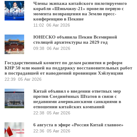
Члены экипажа китайского пилотируемого
корабля «Шэньчжоу-21» провели первую с
момента возвращения на Землю пресс-
конференцию в Пекине
11:02
06 Авг 2026
ЮНЕСКО объявила Пекин Всемирной
столицей архитектуры на 2029 год
09:38
06 Авг 2026
Государственный комитет по делам развития и реформ
КНР 50 млн юаней на поддержку восстановительных работ
в пострадавшей от наводнений провинции Хэйлунцзян
22:39
05 Авг 2026
Китай объявил о введении ответных мер
против Соединённых Штатов в связи с
недавними американскими санкциями в
отношении китайских компаний
22:38
05 Авг 2026
6 августа в эфире «Россия Китай главное»
22:36
05 Авг 2026