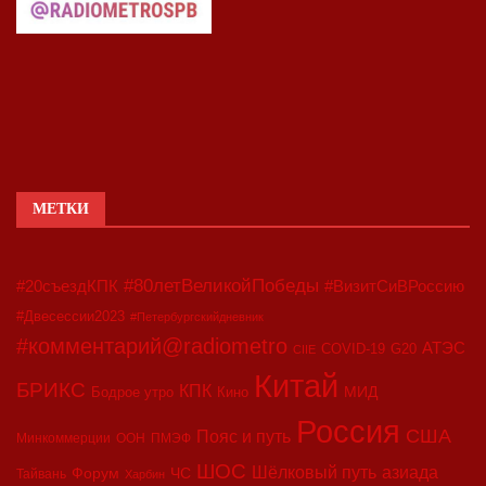
МЕТКИ
#80летВеликойПобеды
#20съездКПК
#ВизитСиВРоссию
#Двесессии2023
#Петербургскийдневник
#комментарий@radiometro
АТЭС
COVID-19
G20
CIIE
Китай
БРИКС
КПК
МИД
Бодрое утро
Кино
Россия
США
Пояс и путь
Минкоммерции
ООН
ПМЭФ
ШОС
азиада
Шёлковый путь
Форум
ЧС
Тайвань
Харбин