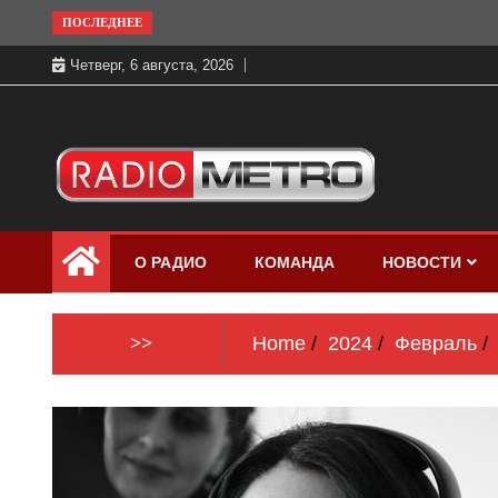
Skip
ПОСЛЕДНЕЕ
to
Четверг, 6 августа, 2026
content
Слушать онлайн и на 102.4 FM
Радио МЕТРО
бесплатно в хорошем качестве Санкт-
О РАДИО
КОМАНДА
НОВОСТИ
Петербург и Россия
>>
Home
2024
Февраль