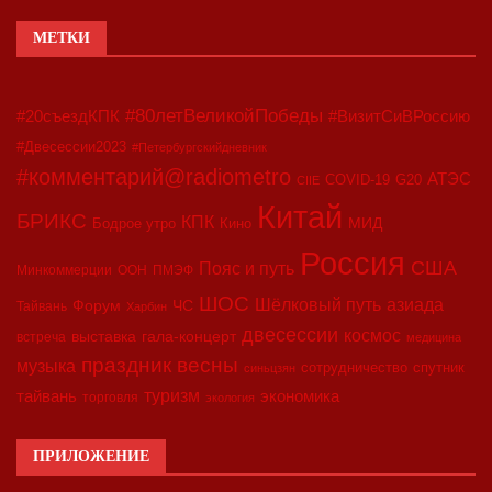
МЕТКИ
#80летВеликойПобеды
#20съездКПК
#ВизитСиВРоссию
#Двесессии2023
#Петербургскийдневник
#комментарий@radiometro
АТЭС
COVID-19
G20
CIIE
Китай
БРИКС
КПК
МИД
Бодрое утро
Кино
Россия
США
Пояс и путь
Минкоммерции
ООН
ПМЭФ
ШОС
азиада
Шёлковый путь
Форум
ЧС
Тайвань
Харбин
двесессии
космос
выставка
гала-концерт
встреча
медицина
праздник весны
музыка
сотрудничество
спутник
синьцзян
туризм
экономика
тайвань
торговля
экология
ПРИЛОЖЕНИЕ