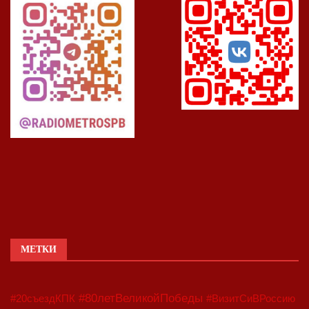
МЕТКИ
#80летВеликойПобеды
#20съездКПК
#ВизитСиВРоссию