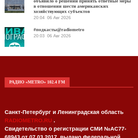
объявило о решении принять ответные меры
в отношении шести американских
хозяйствующих субъектов
20:04
06 Авг 2026
#подкасты@radiometro
20:03
06 Авг 2026
РАДИО «METRO» 102.4 FM
Санкт-Петербург и Ленинградская область
RADIOMETRO.RU
.
Свидетельство о регистрации СМИ №AC77-
68943 от 07.03.2017, выдано Федеральной