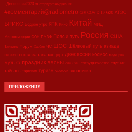
#Двесессии2023
#Петербургскийдневник
#комментарий@radiometro
АТЭС
COVID-19
G20
CIIE
Китай
БРИКС
КПК
МИД
Бодрое утро
Кино
Россия
США
Пояс и путь
Минкоммерции
ООН
ПМЭФ
ШОС
азиада
Шёлковый путь
Форум
ЧС
Тайвань
Харбин
двесессии
космос
выставка
гала-концерт
встреча
медицина
праздник весны
музыка
сотрудничество
спутник
синьцзян
туризм
экономика
тайвань
торговля
экология
ПРИЛОЖЕНИЕ