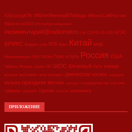
#80летВеликойПобеды
#20съездКПК
#ВизитСиВРоссию
#Двесессии2023
#Петербургскийдневник
#комментарий@radiometro
АТЭС
COVID-19
G20
CIIE
Китай
БРИКС
КПК
МИД
Бодрое утро
Кино
Россия
США
Пояс и путь
Минкоммерции
ООН
ПМЭФ
ШОС
азиада
Шёлковый путь
Форум
ЧС
Тайвань
Харбин
двесессии
космос
выставка
гала-концерт
встреча
медицина
праздник весны
музыка
сотрудничество
спутник
синьцзян
туризм
экономика
тайвань
торговля
экология
ПРИЛОЖЕНИЕ