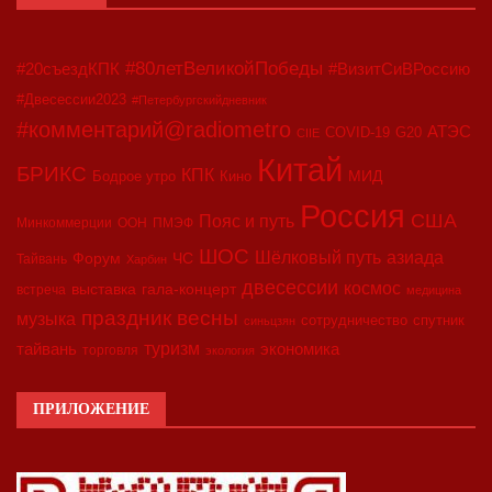
#80летВеликойПобеды
#20съездКПК
#ВизитСиВРоссию
#Двесессии2023
#Петербургскийдневник
#комментарий@radiometro
АТЭС
COVID-19
G20
CIIE
Китай
БРИКС
КПК
МИД
Бодрое утро
Кино
Россия
США
Пояс и путь
Минкоммерции
ООН
ПМЭФ
ШОС
азиада
Шёлковый путь
Форум
ЧС
Тайвань
Харбин
двесессии
космос
выставка
гала-концерт
встреча
медицина
праздник весны
музыка
сотрудничество
спутник
синьцзян
туризм
экономика
тайвань
торговля
экология
ПРИЛОЖЕНИЕ