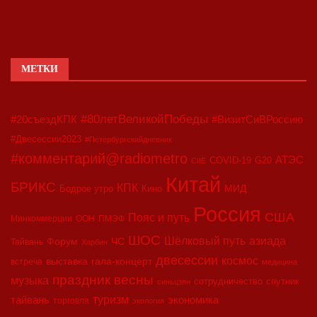
МЕТКИ
#80летВеликойПобеды
#20съездКПК
#ВизитСиВРоссию
#Двесессии2023
#Петербургскийдневник
#комментарий@radiometro
АТЭС
COVID-19
G20
CIIE
Китай
БРИКС
КПК
МИД
Бодрое утро
Кино
Россия
США
Пояс и путь
Минкоммерции
ООН
ПМЭФ
ШОС
азиада
Шёлковый путь
Форум
ЧС
Тайвань
Харбин
двесессии
космос
выставка
гала-концерт
встреча
медицина
праздник весны
музыка
сотрудничество
спутник
синьцзян
туризм
экономика
тайвань
торговля
экология