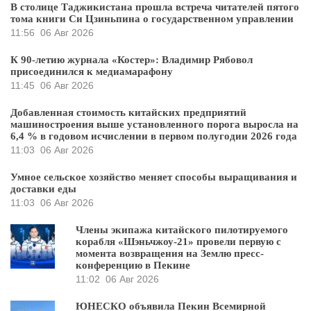
В столице Таджикистана прошла встреча читателей пятого
тома книги Си Цзиньпина о государственном управлении
11:56
06 Авг 2026
К 90-летию журнала «Костер»: Владимир Рябовол
присоединился к медиамарафону
11:45
06 Авг 2026
Добавленная стоимость китайских предприятий
машиностроения выше установленного порога выросла на
6,4 % в годовом исчислении в первом полугодии 2026 года
11:03
06 Авг 2026
Умное сельское хозяйство меняет способы выращивания и
доставки еды
11:03
06 Авг 2026
Члены экипажа китайского пилотируемого
корабля «Шэньчжоу-21» провели первую с
момента возвращения на Землю пресс-
конференцию в Пекине
11:02
06 Авг 2026
ЮНЕСКО объявила Пекин Всемирной