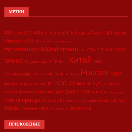
МЕТКИ
#80летВеликойПобеды
#20съездКПК
#ВизитСиВРоссию
#Двесессии2023
#Петербургскийдневник
#комментарий@radiometro
АТЭС
COVID-19
G20
CIIE
Китай
БРИКС
КПК
МИД
Бодрое утро
Кино
Россия
США
Пояс и путь
Минкоммерции
ООН
ПМЭФ
ШОС
азиада
Шёлковый путь
Форум
ЧС
Тайвань
Харбин
двесессии
космос
выставка
гала-концерт
встреча
медицина
праздник весны
музыка
сотрудничество
спутник
синьцзян
туризм
экономика
тайвань
торговля
экология
ПРИЛОЖЕНИЕ