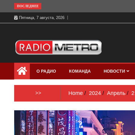
Skip
ПОСЛЕДНЕЕ
to
Пятница, 7 августа, 2026
content
Слушать онлайн и на 102.4 FM
Радио МЕТРО
бесплатно в хорошем качестве Санкт-
О РАДИО
КОМАНДА
НОВОСТИ
Петербург и Россия
>>
Home
2024
Апрель
2