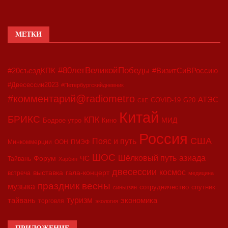
МЕТКИ
#80летВеликойПобеды
#20съездКПК
#ВизитСиВРоссию
#Двесессии2023
#Петербургскийдневник
#комментарий@radiometro
АТЭС
COVID-19
G20
CIIE
Китай
БРИКС
КПК
МИД
Бодрое утро
Кино
Россия
США
Пояс и путь
Минкоммерции
ООН
ПМЭФ
ШОС
азиада
Шёлковый путь
Форум
ЧС
Тайвань
Харбин
двесессии
космос
выставка
гала-концерт
встреча
медицина
праздник весны
музыка
сотрудничество
спутник
синьцзян
туризм
экономика
тайвань
торговля
экология