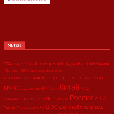
МЕТКИ
#80летВеликойПобеды
#20съездКПК
#ВизитСиВРоссию
#Двесессии2023
#Петербургскийдневник
#комментарий@radiometro
АТЭС
COVID-19
G20
CIIE
Китай
БРИКС
КПК
МИД
Бодрое утро
Кино
Россия
США
Пояс и путь
Минкоммерции
ООН
ПМЭФ
ШОС
азиада
Шёлковый путь
Форум
ЧС
Тайвань
Харбин