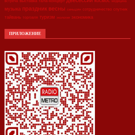
двесессии
космос
выставка
гала-концерт
встреча
медицина
праздник весны
музыка
сотрудничество
спутник
синьцзян
туризм
экономика
тайвань
торговля
экология
ПРИЛОЖЕНИЕ