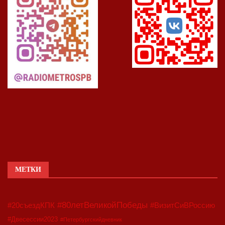
МЕТКИ
#80летВеликойПобеды
#20съездКПК
#ВизитСиВРоссию
#Двесессии2023
#Петербургскийдневник