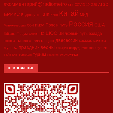
#комментарий@radiometro
АТЭС
COVID-19
G20
CIIE
Китай
БРИКС
КПК
МИД
Бодрое утро
Кино
Россия
США
Пояс и путь
Минкоммерции
ООН
ПМЭФ
ШОС
азиада
Шёлковый путь
Форум
ЧС
Тайвань
Харбин
двесессии
космос
выставка
гала-концерт
встреча
медицина
праздник весны
музыка
сотрудничество
спутник
синьцзян
туризм
экономика
тайвань
торговля
экология
ПРИЛОЖЕНИЕ