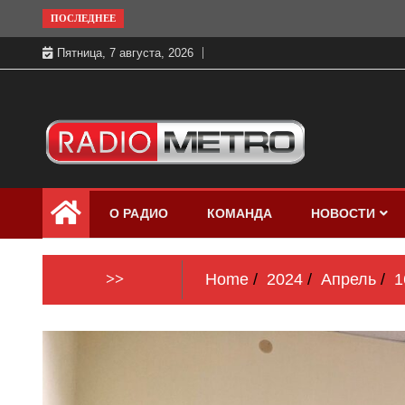
Skip
ПОСЛЕДНЕЕ
to
Пятница, 7 августа, 2026
content
Слушать онлайн и на 102.4 FM
Радио МЕТРО
бесплатно в хорошем качестве Санкт-
О РАДИО
КОМАНДА
НОВОСТИ
Петербург и Россия
>>
Home
2024
Апрель
1