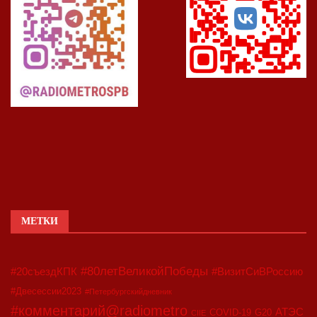
МЕТКИ
#80летВеликойПобеды
#20съездКПК
#ВизитСиВРоссию
#Двесессии2023
#Петербургскийдневник
#комментарий@radiometro
АТЭС
COVID-19
G20
CIIE