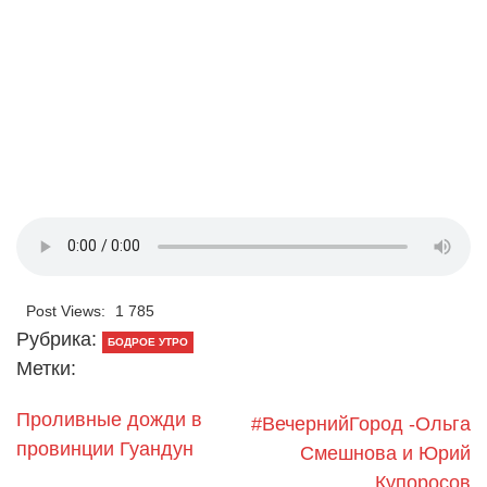
Post Views:
1 785
Рубрика:
БОДРОЕ УТРО
Метки:
Проливные дожди в
#ВечернийГород -Ольга
провинции Гуандун
Смешнова и Юрий
Купоросов