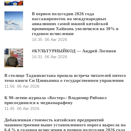
В первом полугодии 2026 года
пассажиропоток на международных
авиалиниях самой южной китайской
провинции Хайнань увеличился на 30% в
годовом исчислении
16:35
06 Авг 2026
#КУЛЬТУРНЫЙКОД — Андрей Логинов
16:31
06 Авг 2026
В столице Таджикистана прошла встреча читателей пятого
тома книги Си Цзиньпина о государственном управлении
11:56
06 Авг 2026
К 90-летию журнала «Костер»: Владимир Рябовол
присоединился к медиамарафону
11:45
06 Авг 2026
Добавленная стоимость китайских предприятий
машиностроения выше установленного порога выросла на
6,4 % в годовом исчислении в первом полугодии 2026 года