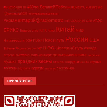
#80летВеликойПобеды
#20съездКПК
#ВизитСиВРоссию
#Двесессии2023
#Петербургскийдневник
#комментарий@radiometro
АТЭС
COVID-19
G20
CIIE
Китай
БРИКС
КПК
МИД
Бодрое утро
Кино
Россия
США
Пояс и путь
Минкоммерции
ООН
ПМЭФ
ШОС
азиада
Шёлковый путь
Форум
ЧС
Тайвань
Харбин
двесессии
космос
выставка
гала-концерт
встреча
медицина
праздник весны
музыка
сотрудничество
спутник
синьцзян
туризм
экономика
тайвань
торговля
экология
ПРИЛОЖЕНИЕ