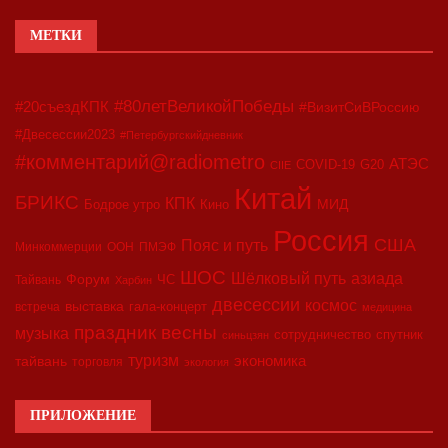
МЕТКИ
#80летВеликойПобеды
#20съездКПК
#ВизитСиВРоссию
#Двесессии2023
#Петербургскийдневник
#комментарий@radiometro
АТЭС
G20
COVID-19
CIIE
Китай
БРИКС
КПК
МИД
Бодрое утро
Кино
Россия
США
Пояс и путь
Минкоммерции
ООН
ПМЭФ
ШОС
азиада
Шёлковый путь
Форум
ЧС
Тайвань
Харбин
двесессии
космос
выставка
гала-концерт
встреча
медицина
праздник весны
музыка
сотрудничество
спутник
синьцзян
туризм
экономика
тайвань
торговля
экология
ПРИЛОЖЕНИЕ