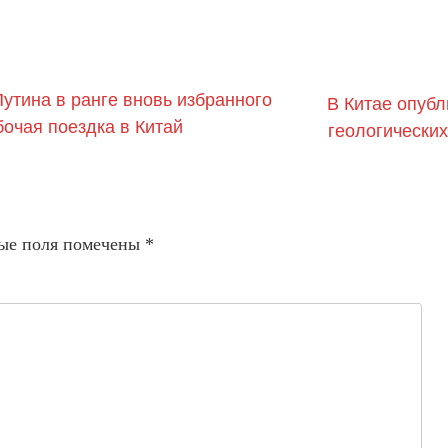
тина в ранге вновь избранного
В Китае опубл
бочая поездка в Китай
геологических
ые поля помечены
*