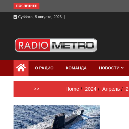
Skip
ПОСЛЕДНЕЕ
to
Суббота, 8 августа, 2026
content
Слушать онлайн и на 102.4 FM
Радио МЕТРО
бесплатно в хорошем качестве Санкт-
О РАДИО
КОМАНДА
НОВОСТИ
Петербург и Россия
>>
Home
2024
Апрель
2