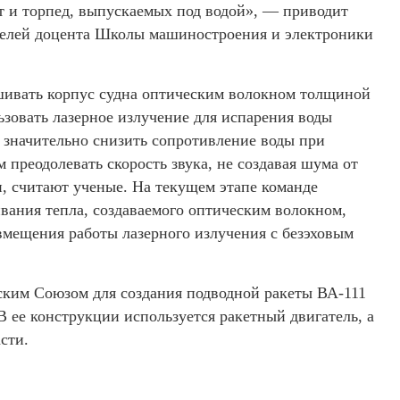
ет и торпед, выпускаемых под водой», — приводит
телей доцента Школы машиностроения и электроники
бшивать корпус судна оптическим волокном толщиной
ьзовать лазерное излучение для испарения воды
 значительно снизить сопротивление воды при
преодолевать скорость звука, не создавая шума от
, считают ученые. На текущем этапе команде
вания тепла, создаваемого оптическим волокном,
вмещения работы лазерного излучения с безэховым
ским Союзом для создания подводной ракеты ВА-111
В ее конструкции используется ракетный двигатель, а
сти.