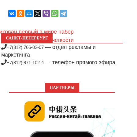
икован первый в мире набор
САНКТ-ПЕТЕРБУРГ
 карт Луны высокой четкости
— отдел рекламы и
+7(812) 766-02-07
маркетинга
— телефон прямого эфира
+7(812) 971-102-4
ПАРТНЕРЫ