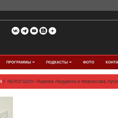
ПРОГРАММЫ
ПОДКАСТЫ
ФОТО
КОНТ
4
#БЛОГШОУ -Яшкова Людмила и Мовсесова Луси