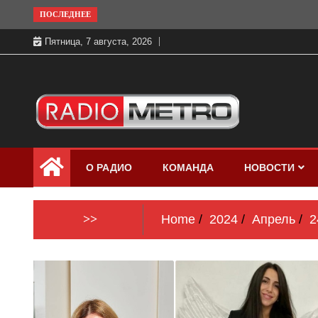
Skip
ПОСЛЕДНЕЕ
to
Пятница, 7 августа, 2026
content
Слушать онлайн и на 102.4 FM
Радио МЕТРО
бесплатно в хорошем качестве Санкт-
О РАДИО
КОМАНДА
НОВОСТИ
Петербург и Россия
>>
Home
2024
Апрель
2