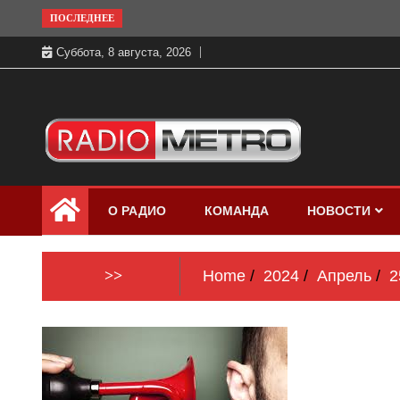
Skip
ПОСЛЕДНЕЕ
to
Суббота, 8 августа, 2026
content
Слушать онлайн и на 102.4 FM
Радио МЕТРО
бесплатно в хорошем качестве Санкт-
О РАДИО
КОМАНДА
НОВОСТИ
Петербург и Россия
>>
Home
2024
Апрель
2