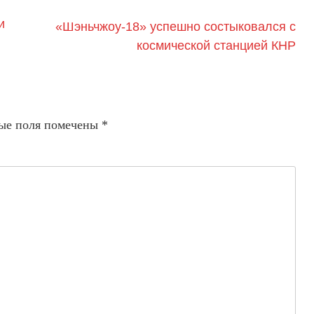
и
«Шэньчжоу-18» успешно состыковался с
космической станцией КНР
ые поля помечены
*