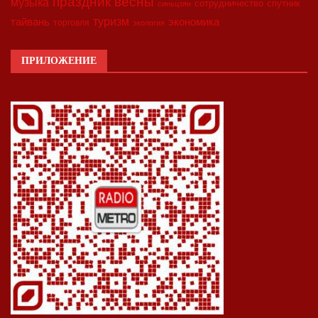
праздник весны
музыка
сотрудничество
спутник
синьцзян
туризм
экономика
тайвань
торговля
экология
ПРИЛОЖЕНИЕ