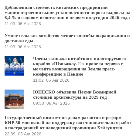
Добавленная стоимость китайских предприятий
машиностроения выше установленного порога выросла на
6,4 % в годовом исчислении в первом полугодии 2026 года
11:03
06 Авг 2026
Умное сельское хозяйство меняет способы выращивания и
доставки еды
11:03
06 Авг 2026
Члены экипажа китайского пилотируемого
корабля «Шэньчжоу-21» провели первую с
момента возвращения на Землю пресс-
конференцию в Пекине
11:02
06 Авг 2026
ЮНЕСКО объявила Пекин Всемирной
столицей архитектуры на 2029 год
09:38
06 Авг 2026
Государственный комитет по делам развития и реформ
КНР 50 млн юаней на поддержку восстановительных работ
в пострадавшей от наводнений провинции Хэйлунцзян
22:39
05 Авг 2026