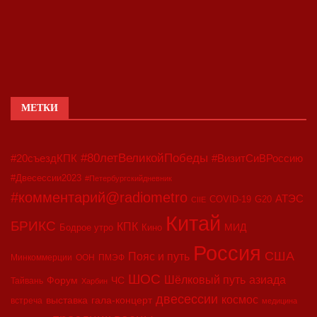
МЕТКИ
#80летВеликойПобеды
#20съездКПК
#ВизитСиВРоссию
#Двесессии2023
#Петербургскийдневник
#комментарий@radiometro
АТЭС
COVID-19
G20
CIIE
Китай
БРИКС
КПК
МИД
Бодрое утро
Кино
Россия
США
Пояс и путь
Минкоммерции
ООН
ПМЭФ
ШОС
азиада
Шёлковый путь
Форум
ЧС
Тайвань
Харбин
двесессии
космос
выставка
гала-концерт
встреча
медицина