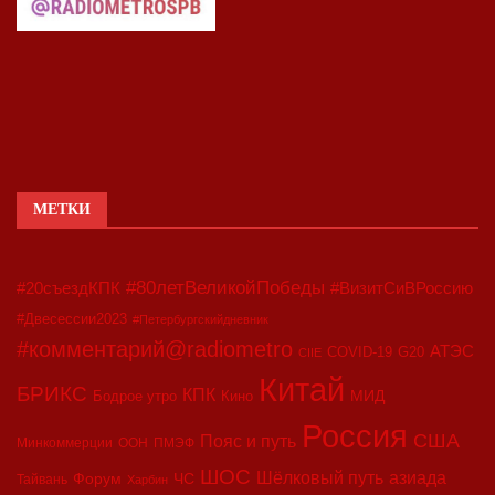
МЕТКИ
#80летВеликойПобеды
#20съездКПК
#ВизитСиВРоссию
#Двесессии2023
#Петербургскийдневник
#комментарий@radiometro
АТЭС
COVID-19
G20
CIIE
Китай
БРИКС
КПК
МИД
Бодрое утро
Кино
Россия
США
Пояс и путь
Минкоммерции
ООН
ПМЭФ
ШОС
азиада
Шёлковый путь
Форум
ЧС
Тайвань
Харбин