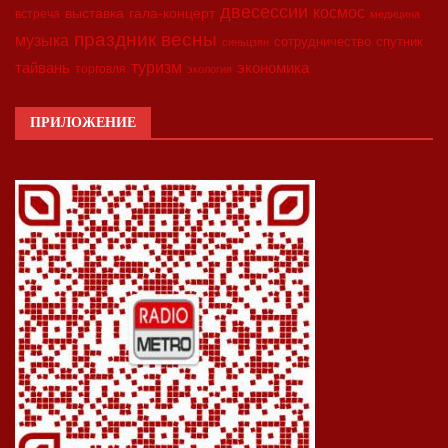
двесессии
космос
выставка
гала-концерт
встреча
медицина
праздник весны
музыка
сотрудничество
спутник
синьцзян
туризм
экономика
тайвань
торговля
экология
ПРИЛОЖЕНИЕ