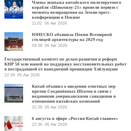
Члены экипажа китайского пилотируемого
корабля «Шэньчжоу-21» провели первую с
момента возвращения на Землю пресс-
конференцию в Пекине
11:02
06 Авг 2026
ЮНЕСКО объявила Пекин Всемирной
столицей архитектуры на 2029 год
09:38
06 Авг 2026
Государственный комитет по делам развития и реформ
КНР 50 млн юаней на поддержку восстановительных работ
в пострадавшей от наводнений провинции Хэйлунцзян
22:39
05 Авг 2026
Китай объявил о введении ответных мер
против Соединённых Штатов в связи с
недавними американскими санкциями в
отношении китайских компаний
22:38
05 Авг 2026
6 августа в эфире «Россия Китай главное»
22:36
05 Авг 2026