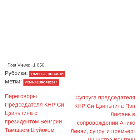
Post Views:
1 050
Рубрика:
ГЛАВНЫЕ НОВОСТИ
Метки:
#CHINAEUROPE2024
Переговоры
Супруга председателя
Председателя КНР Си
КНР Си Цзиньпина Пэн
Цзиньпина с
Лиюань в
президентом Венгрии
сопровождении Анико
Тамашем Шуйоком
Леваи, супруги премьер-
министра Венгрии