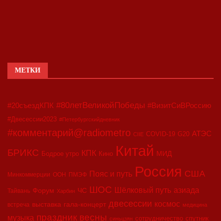
МЕТКИ
#80летВеликойПобеды
#20съездКПК
#ВизитСиВРоссию
#Двесессии2023
#Петербургскийдневник
#комментарий@radiometro
АТЭС
COVID-19
G20
CIIE
Китай
БРИКС
КПК
МИД
Бодрое утро
Кино
Россия
США
Пояс и путь
Минкоммерции
ООН
ПМЭФ
ШОС
азиада
Шёлковый путь
Форум
ЧС
Тайвань
Харбин
двесессии
космос
выставка
гала-концерт
встреча
медицина
праздник весны
музыка
сотрудничество
спутник
синьцзян