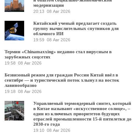
и опытом социально-экономической
модернизации
20:13
08 Авг 2026
Китайский ученый предлагает создать
группу вычислительных спутников для
облачного ИИ
19:59
08 Авг 2026
Термин «Chinamaxxing» недавно стал вирусным в
зарубежных соцсетях
19:58
08 Авг 2026
Безвизовый режим для граждан России Китай ввёл в
сентябре — и туристический поток хлынул на восток
лавинообразно
19:18
08 Авг 2026
Управляемый термоядерный синтез, который
в Китае называют «искусственное солнце», –
один из ключевых приоритетов будущих
отраслей промышленности 15-й пятилетки до
2030-го года
19:10
08 Авг 2026