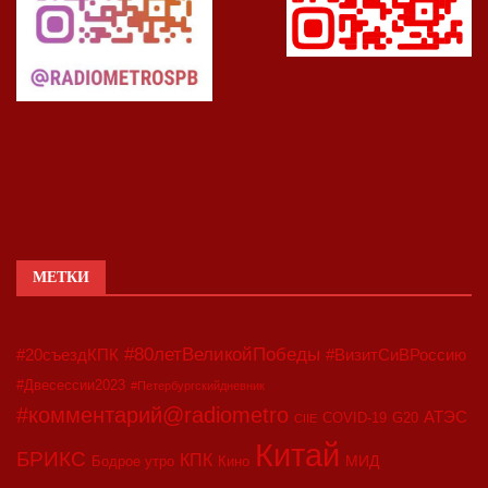
МЕТКИ
#80летВеликойПобеды
#20съездКПК
#ВизитСиВРоссию
#Двесессии2023
#Петербургскийдневник
#комментарий@radiometro
АТЭС
COVID-19
G20
CIIE
Китай
БРИКС
КПК
МИД
Бодрое утро
Кино