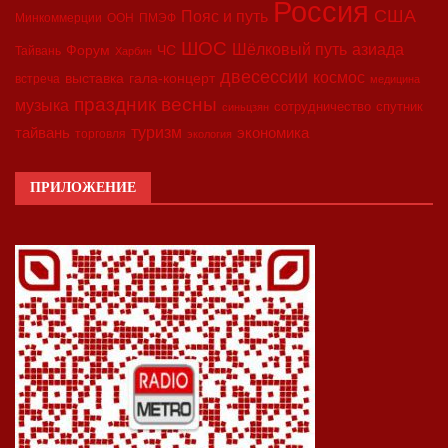
Россия
США
Пояс и путь
Минкоммерции
ООН
ПМЭФ
ШОС
азиада
Шёлковый путь
Форум
ЧС
Тайвань
Харбин
двесессии
космос
выставка
гала-концерт
встреча
медицина
праздник весны
музыка
сотрудничество
спутник
синьцзян
туризм
экономика
тайвань
торговля
экология
ПРИЛОЖЕНИЕ