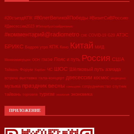
#80летВеликойПобеды
#20съездКПК
#ВизитСиВРоссию
#Двесессии2023
#Петербургскийдневник
#комментарий@radiometro
АТЭС
COVID-19
G20
CIIE
Китай
БРИКС
КПК
МИД
Бодрое утро
Кино
Россия
США
Пояс и путь
Минкоммерции
ООН
ПМЭФ
ШОС
азиада
Шёлковый путь
Форум
ЧС
Тайвань
Харбин
двесессии
космос
выставка
гала-концерт
встреча
медицина
праздник весны
музыка
сотрудничество
спутник
синьцзян
туризм
экономика
тайвань
торговля
экология
ПРИЛОЖЕНИЕ