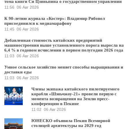
тома книги Си Цзиньпина о государственном управлении
11:56
06 Авг 2026
К 90-летию журнала «Костер»: Владимир Рябовол
присоединился к медиамарафону
11:45
06 Авг 2026
Добавленная стоимость китайских предприятий
машиностроения выше установленного порога выросла на
6,4 % в годовом исчислении в первом полугодии 2026 года
11:03
06 Авг 2026
Умное сельское хозяйство меняет способы выращивания и
доставки еды
11:03
06 Авг 2026
Члены экипажа китайского пилотируемого
корабля «Шэньчжоу-21» провели первую с
момента возвращения на Землю пресс-
конференцию в Пекине
11:02
06 Авг 2026
ЮНЕСКО объявила Пекин Всемирной
столицей архитектуры на 2029 год