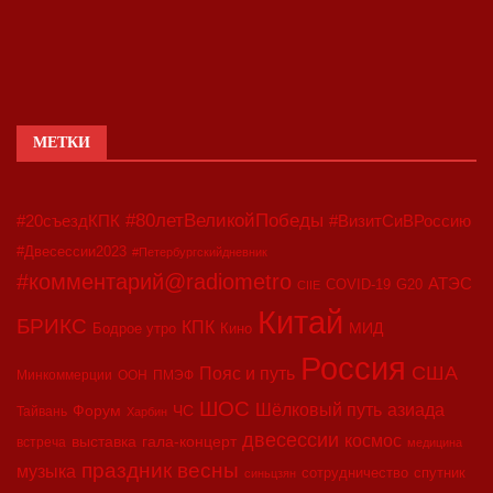
МЕТКИ
#80летВеликойПобеды
#20съездКПК
#ВизитСиВРоссию
#Двесессии2023
#Петербургскийдневник
#комментарий@radiometro
АТЭС
COVID-19
G20
CIIE
Китай
БРИКС
КПК
МИД
Бодрое утро
Кино
Россия
США
Пояс и путь
Минкоммерции
ООН
ПМЭФ
ШОС
азиада
Шёлковый путь
Форум
ЧС
Тайвань
Харбин
двесессии
космос
выставка
гала-концерт
встреча
медицина
праздник весны
музыка
сотрудничество
спутник
синьцзян