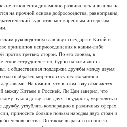
айские отношения динамично развивались и вышли на
тся на прочной основе добрососедства, равноправия,
тратегический курс отвечает коренным интересам
ии.
ческим руководством глав двух государств Китай и
ове принципов неприсоединения к каким-либо
й против третьих сторон. По его словам, в
ическое сотрудничество, бурно налаживаются
ны, а общественная поддержка дружбы между двумя
 создать образец мирного сосуществования и
державами. Напомнив, что в этом году отмечается
й между Китаем и Россией, Ли Цян заверил, что
скому руководству глав двух государств, укреплять и
 дружбу, углублять кооперацию в различных сферах,
сии, приносить больше пользы народам двух стран и
дьбы человечества. Он также выразил готовность