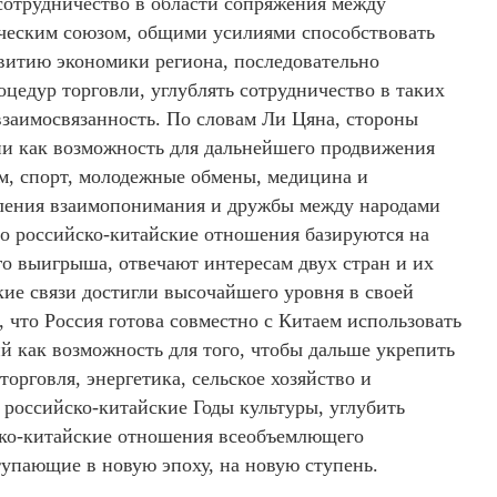
сотрудничество в области сопряжения между
ческим союзом, общими усилиями способствовать
витию экономики региона, последовательно
едур торговли, углублять сотрудничество в таких
 взаимосвязанность. По словам Ли Цяна, стороны
ии как возможность для дальнейшего продвижения
зм, спорт, молодежные обмены, медицина и
пления взаимопонимания и дружбы между народами
что российско-китайские отношения базируются на
о выигрыша, отвечают интересам двух стран и их
ие связи достигли высочайшего уровня в своей
 что Россия готова совместно с Китаем использовать
й как возможность для того, чтобы дальше укрепить
торговля, энергетика, сельское хозяйство и
российско-китайские Годы культуры, углубить
ско-китайские отношения всеобъемлющего
тупающие в новую эпоху, на новую ступень.