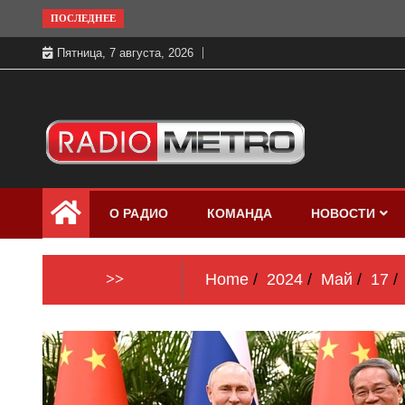
Skip
ПОСЛЕДНЕЕ
to
Пятница, 7 августа, 2026
content
Слушать онлайн и на 102.4 FM
Радио МЕТРО
бесплатно в хорошем качестве Санкт-
О РАДИО
КОМАНДА
НОВОСТИ
Петербург и Россия
>>
Home
2024
Май
17