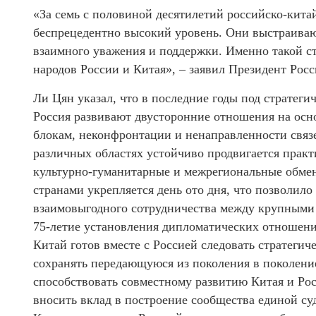
«За семь с половиной десятилетий российско-кит
беспрецедентно высокий уровень. Они выстраиваю
взаимного уважения и поддержки. Именно такой с
народов России и Китая», – заявил Президент Росс
Ли Цян указал, что в последние годы под стратеги
Россия развивают двусторонние отношения на осн
блокам, неконфронтации и ненаправленности связе
различных областях устойчиво продвигается практ
культурно-гуманитарные и межрегиональные обме
странами укрепляется день ото дня, что позволило
взаимовыгодного сотрудничества между крупными 
75-летие установления дипломатических отношени
Китай готов вместе с Россией следовать стратегиче
сохранять передающуюся из поколения в поколение
способствовать совместному развитию Китая и Рос
вносить вклад в построение сообщества единой су