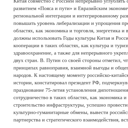
Китая совместно с Россией непрерывно углублять 
развитием «Пояса и пути» и Евразийским экономи
региональной интеграции и интегрированному раз
повышать уровень либерализации и упрощения проц
областях, как экономика и торговля, энергетика и
должны использовать Годы культуры Китая и Росс
кооперации в таких областях, как культура и тури
здравоохранение, а также для непрерывного укре
двух стран. В. Путин со своей стороны отметил, 
принципах равноправия, взаимной выгоды и общег
народов. К настоящему моменту российско-китайск
истории, констатировал президент РФ, подчеркнув,
празднование 75-летия установления дипотношени
сотрудничество в таких областях, как экономика и 
строительство инфраструктуры, успешно провести 
культурно-гуманитарные обмены, вывести россий
партнерства и стратегического взаимодействия, вс