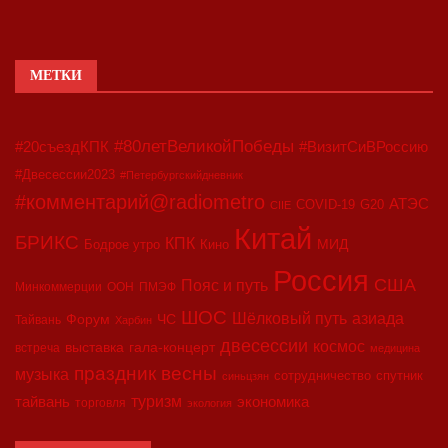
МЕТКИ
#80летВеликойПобеды
#20съездКПК
#ВизитСиВРоссию
#Двесессии2023
#Петербургскийдневник
#комментарий@radiometro
АТЭС
COVID-19
G20
CIIE
Китай
БРИКС
КПК
МИД
Бодрое утро
Кино
Россия
США
Пояс и путь
Минкоммерции
ООН
ПМЭФ
ШОС
азиада
Шёлковый путь
Форум
ЧС
Тайвань
Харбин
двесессии
космос
выставка
гала-концерт
встреча
медицина
праздник весны
музыка
сотрудничество
спутник
синьцзян
туризм
экономика
тайвань
торговля
экология