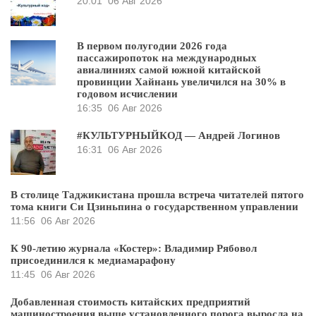
20:01
06 Авг 2026
В первом полугодии 2026 года
пассажиропоток на международных
авиалиниях самой южной китайской
провинции Хайнань увеличился на 30% в
годовом исчислении
16:35
06 Авг 2026
#КУЛЬТУРНЫЙКОД — Андрей Логинов
16:31
06 Авг 2026
В столице Таджикистана прошла встреча читателей пятого
тома книги Си Цзиньпина о государственном управлении
11:56
06 Авг 2026
К 90-летию журнала «Костер»: Владимир Рябовол
присоединился к медиамарафону
11:45
06 Авг 2026
Добавленная стоимость китайских предприятий
машиностроения выше установленного порога выросла на