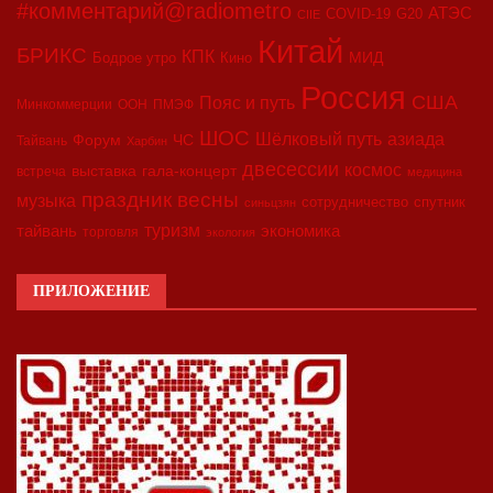
#комментарий@radiometro
АТЭС
COVID-19
G20
CIIE
Китай
БРИКС
КПК
МИД
Бодрое утро
Кино
Россия
США
Пояс и путь
Минкоммерции
ООН
ПМЭФ
ШОС
азиада
Шёлковый путь
Форум
ЧС
Тайвань
Харбин
двесессии
космос
выставка
гала-концерт
встреча
медицина
праздник весны
музыка
сотрудничество
спутник
синьцзян
туризм
экономика
тайвань
торговля
экология
ПРИЛОЖЕНИЕ