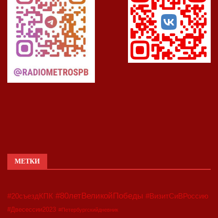
МЕТКИ
#80летВеликойПобеды
#20съездКПК
#ВизитСиВРоссию
#Двесессии2023
#Петербургскийдневник