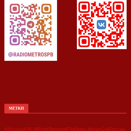
МЕТКИ
#80летВеликойПобеды
#20съездКПК
#ВизитСиВРоссию