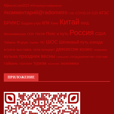
#Двесессии2023
#Петербургскийдневник
#комментарий@radiometro
АТЭС
COVID-19
G20
CIIE
Китай
БРИКС
КПК
МИД
Бодрое утро
Кино
Россия
США
Пояс и путь
Минкоммерции
ООН
ПМЭФ
ШОС
азиада
Шёлковый путь
Форум
ЧС
Тайвань
Харбин
двесессии
космос
выставка
гала-концерт
встреча
медицина
праздник весны
музыка
сотрудничество
спутник
синьцзян
туризм
экономика
тайвань
торговля
экология
ПРИЛОЖЕНИЕ