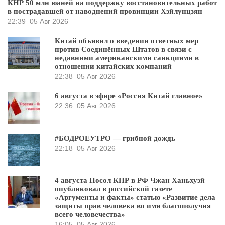
КНР 50 млн юаней на поддержку восстановительных работ
в пострадавшей от наводнений провинции Хэйлунцзян
22:39
05 Авг 2026
Китай объявил о введении ответных мер
против Соединённых Штатов в связи с
недавними американскими санкциями в
отношении китайских компаний
22:38
05 Авг 2026
6 августа в эфире «Россия Китай главное»
22:36
05 Авг 2026
#БОДРОЕУТРО — грибной дождь
22:18
05 Авг 2026
4 августа Посол КНР в РФ Чжан Ханьхуэй
опубликовал в российской газете
«Аргументы и факты» статью «Развитие дела
защиты прав человека во имя благополучия
всего человечества»
16:05
05 Авг 2026