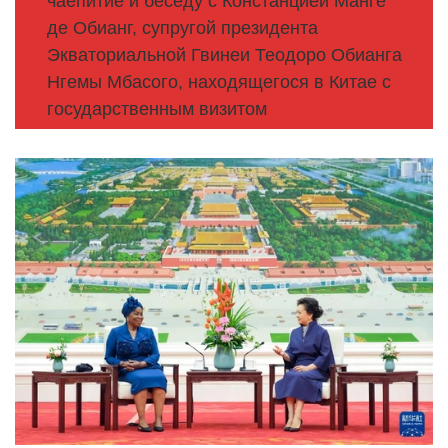
чаепитие и беседу с Констанцией Манге
де Обианг, супругой президента
Экваториальной Гвинеи Теодоро Обианга
Нгемы Мбасого, находящегося в Китае с
государственным визитом