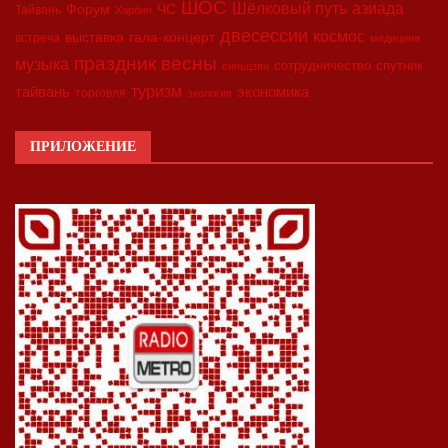
ШОС
азиада
Шёлковый путь
Форум
ЧС
Тайвань
Харбин
двесессии
космос
выставка
гала-концерт
встреча
медицина
праздник весны
музыка
сотрудничество
спутник
синьцзян
туризм
экономика
тайвань
торговля
экология
ПРИЛОЖЕНИЕ