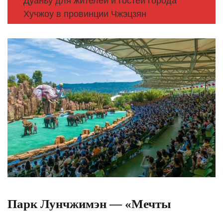
Дуаньу для жителей и гостей города
Хучжоу в провинции Чжэцзян
Парк Лунчжимэн — «Мечты