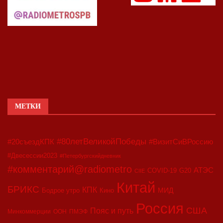
МЕТКИ
#80летВеликойПобеды
#20съездКПК
#ВизитСиВРоссию
#Двесессии2023
#Петербургскийдневник
#комментарий@radiometro
АТЭС
COVID-19
G20
CIIE
Китай
БРИКС
КПК
МИД
Бодрое утро
Кино
Россия
США
Пояс и путь
Минкоммерции
ООН
ПМЭФ