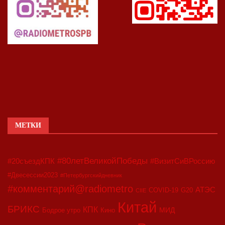
МЕТКИ
#80летВеликойПобеды
#20съездКПК
#ВизитСиВРоссию
#Двесессии2023
#Петербургскийдневник
#комментарий@radiometro
АТЭС
COVID-19
G20
CIIE
Китай
БРИКС
КПК
МИД
Бодрое утро
Кино