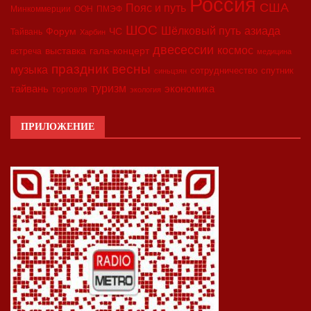
Россия
США
Пояс и путь
Минкоммерции
ООН
ПМЭФ
ШОС
азиада
Шёлковый путь
Форум
ЧС
Тайвань
Харбин
двесессии
космос
выставка
гала-концерт
встреча
медицина
праздник весны
музыка
сотрудничество
спутник
синьцзян
туризм
экономика
тайвань
торговля
экология
ПРИЛОЖЕНИЕ