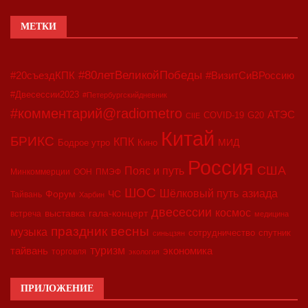
МЕТКИ
#80летВеликойПобеды
#20съездКПК
#ВизитСиВРоссию
#Двесессии2023
#Петербургскийдневник
#комментарий@radiometro
АТЭС
COVID-19
G20
CIIE
Китай
БРИКС
КПК
МИД
Бодрое утро
Кино
Россия
США
Пояс и путь
Минкоммерции
ООН
ПМЭФ
ШОС
азиада
Шёлковый путь
Форум
ЧС
Тайвань
Харбин
двесессии
космос
выставка
гала-концерт
встреча
медицина
праздник весны
музыка
сотрудничество
спутник
синьцзян
туризм
экономика
тайвань
торговля
экология
ПРИЛОЖЕНИЕ