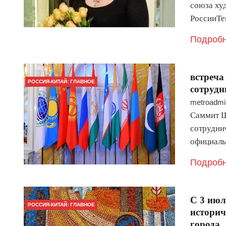
союза ху
РоссииТе
Подробн
встреча
РОССИЯ-КИТАЙ: ГЛАВНОЕ
сотрудн
metroadmi
Саммит Ш
сотрудни
официаль
Подробн
С 3 июл
РОССИЯ-КИТАЙ: ГЛАВНОЕ
историч
города