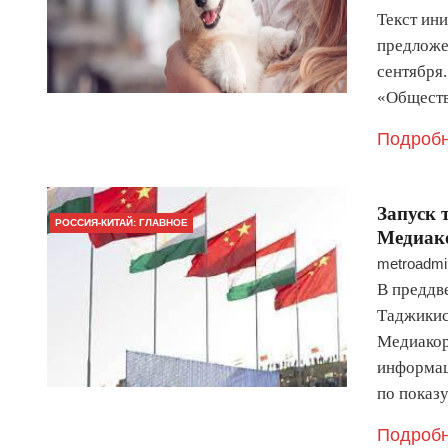
Текст ин
предложе
сентября
«Обществ
Подробн
Запуск 
РОССИЯ-КИТАЙ: ГЛАВНОЕ
Медиак
metroadmi
В преддв
Таджикис
Медиакор
информац
по показ
Подробн