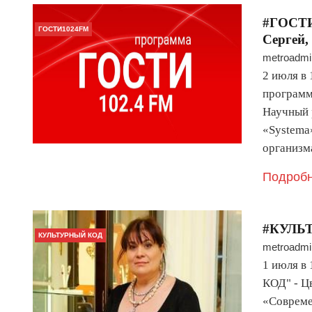
#ГОСТИ
ГОСТИ1024FM
Сергей,
metroadmi
2 июля в
программ
Научный 
«Systema
организм
Подробн
#КУЛЬТ
КУЛЬТУРНЫЙ КОД
metroadmi
1 июля в
КОД" - Цв
«Совреме