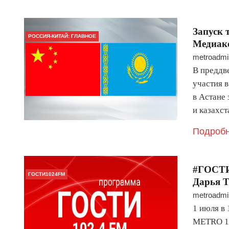
Запуск 
РОССИЯ-КИТАЙ: ГЛАВНОЕ
Медиако
metroadmi
В преддве
участия 
в Астане
и казахс
Подробн
#ГОСТИ
ГОСТИ1024FM
Дарья Т
metroadmi
1 июля в
METRO 10