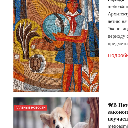
metroadmi
Архитект
летию на
Экспозиц
периоду 
предметы
Подробн
🦮В Пет
ГЛАВНЫЕ НОВОСТИ
законоп
поучаст
metroadmi