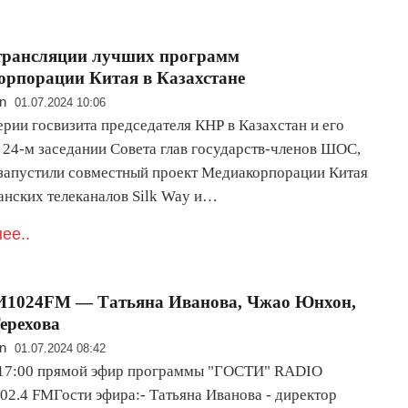
трансляции лучших программ
рпорации Китая в Казахстане
n
01.07.2024 10:06
рии госвизита председателя КНР в Казахстан и его
в 24-м заседании Совета глав государств-членов ШОС,
 запустили совместный проект Медиакорпорации Китая
танских телеканалов Silk Way и…
ее..
1024FM — Татьяна Иванова, Чжао Юнхон,
ерехова
n
01.07.2024 08:42
 17:00 прямой эфир программы "ГОСТИ" RADIO
2.4 FMГости эфира:- Татьяна Иванова - директор