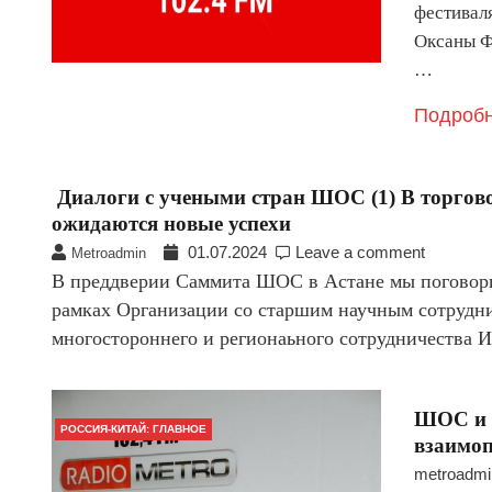
фестивал
Оксаны Ф
…
Подробн
Диалоги с учеными стран ШОС (1) В торгов
ожидаются новые успехи
01.07.2024
Leave a comment
Metroadmin
В преддверии Саммита ШОС в Астане мы поговори
рамках Организации со старшим научным сотрудни
многостороннего и регионаьного сотрудничества 
ШОС и 
РОССИЯ-КИТАЙ: ГЛАВНОЕ
взаимо
metroadmi