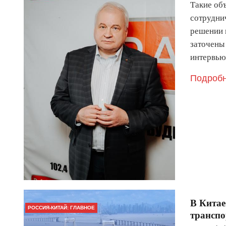
Такие об
сотрудни
решении 
заточены 
интервь
Подробн
В Китае
РОССИЯ-КИТАЙ: ГЛАВНОЕ
трансп