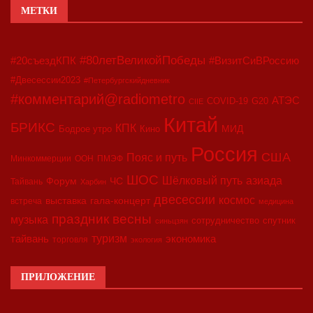
МЕТКИ
#80летВеликойПобеды
#20съездКПК
#ВизитСиВРоссию
#Двесессии2023
#Петербургскийдневник
#комментарий@radiometro
АТЭС
COVID-19
G20
CIIE
Китай
БРИКС
КПК
МИД
Бодрое утро
Кино
Россия
США
Пояс и путь
Минкоммерции
ООН
ПМЭФ
ШОС
азиада
Шёлковый путь
Форум
ЧС
Тайвань
Харбин
двесессии
космос
выставка
гала-концерт
встреча
медицина
праздник весны
музыка
сотрудничество
спутник
синьцзян
туризм
экономика
тайвань
торговля
экология
ПРИЛОЖЕНИЕ