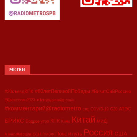
МЕТКИ
#80летВеликойПобеды
#20съездКПК
#ВизитСиВРоссию
#Двесессии2023
#Петербургскийдневник
#комментарий@radiometro
АТЭС
COVID-19
G20
CIIE
Китай
БРИКС
КПК
МИД
Бодрое утро
Кино
Россия
США
Пояс и путь
Минкоммерции
ООН
ПМЭФ