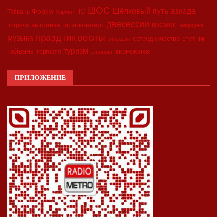
ШОС
азиада
Шёлковый путь
Форум
ЧС
Тайвань
Харбин
двесессии
космос
выставка
гала-концерт
встреча
медицина
праздник весны
музыка
сотрудничество
спутник
синьцзян
туризм
экономика
тайвань
торговля
экология
ПРИЛОЖЕНИЕ