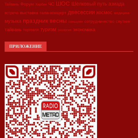
ШОС
азиада
Шёлковый путь
Форум
ЧС
Тайвань
Харбин
двесессии
космос
выставка
гала-концерт
встреча
медицина
праздник весны
музыка
сотрудничество
спутник
синьцзян
туризм
экономика
тайвань
торговля
экология
ПРИЛОЖЕНИЕ