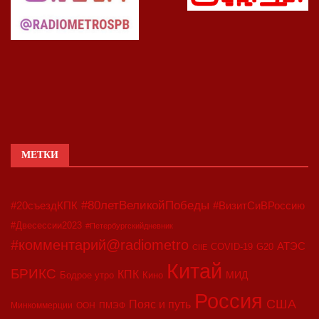
МЕТКИ
#80летВеликойПобеды
#20съездКПК
#ВизитСиВРоссию
#Двесессии2023
#Петербургскийдневник
#комментарий@radiometro
АТЭС
COVID-19
G20
CIIE
Китай
БРИКС
КПК
МИД
Бодрое утро
Кино
Россия
США
Пояс и путь
Минкоммерции
ООН
ПМЭФ