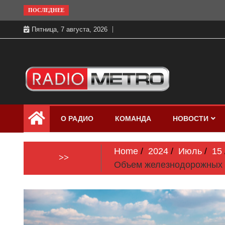
Skip
ПОСЛЕДНЕЕ
to
Пятница, 7 августа, 2026
content
Слушать онлайн и на 102.4 FM
Радио МЕТРО
бесплатно в хорошем качестве Санкт-
О РАДИО
КОМАНДА
НОВОСТИ
Петербург и Россия
Home
2024
Июль
15
>>
Объем железнодорожных г