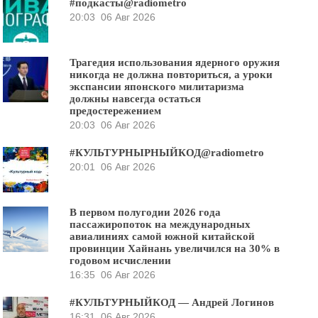
#подкасты@radiometro
20:03
06 Авг 2026
Трагедия использования ядерного оружия
никогда не должна повториться, а уроки
экспансии японского милитаризма
должны навсегда остаться
предостережением
20:03
06 Авг 2026
#КУЛЬТУРНЫРНЫЙКОД@radiometro
20:01
06 Авг 2026
В первом полугодии 2026 года
пассажиропоток на международных
авиалиниях самой южной китайской
провинции Хайнань увеличился на 30% в
годовом исчислении
16:35
06 Авг 2026
#КУЛЬТУРНЫЙКОД — Андрей Логинов
16:31
06 Авг 2026