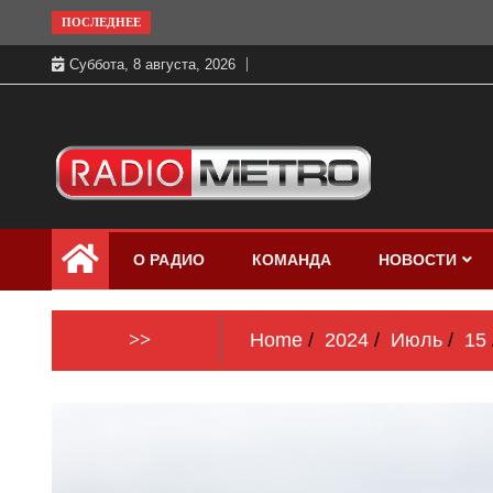
Skip
ПОСЛЕДНЕЕ
to
Суббота, 8 августа, 2026
content
Слушать онлайн и на 102.4 FM
Радио МЕТРО
бесплатно в хорошем качестве Санкт-
О РАДИО
КОМАНДА
НОВОСТИ
Петербург и Россия
>>
Home
2024
Июль
15