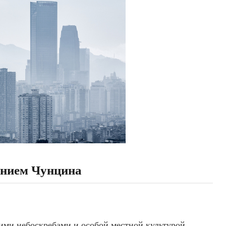
анием Чунцина
ими небоскребами и особой местной культурой.