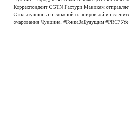
Корреспондент CGTN Гастури Маникам отправляетс
Столкнувшись со сложной планировкой и ослепите
очарования Чунцина. #ГонкаЗаБудущим #PRC75Year