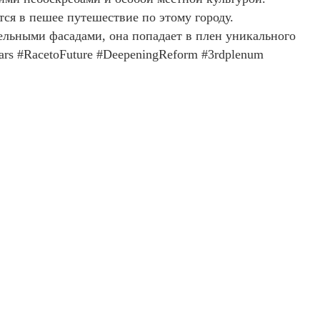
я в пешее путешествие по этому городу.
льными фасадами, она попадает в плен уникального
s #RacetoFuture #DeepeningReform #3rdplenum