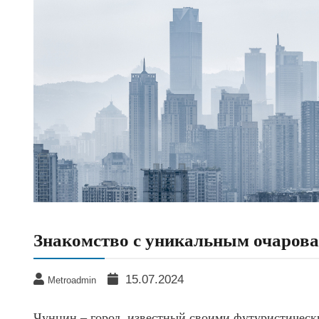
Знакомство с уникальным очаров
15.07.2024
Metroadmin
Чунцин – город, известный своими футуристическ