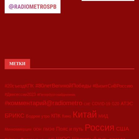
МЕТКИ
#80летВеликойПобеды
#20съездКПК
#ВизитСиВРоссию
#Двесессии2023
#Петербургскийдневник
#комментарий@radiometro
АТЭС
COVID-19
G20
CIIE
Китай
БРИКС
КПК
МИД
Бодрое утро
Кино
Россия
США
Пояс и путь
Минкоммерции
ООН
ПМЭФ
ШОС
азиада