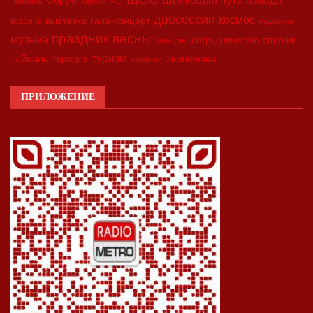
Шёлковый путь
Форум
ЧС
Тайвань
Харбин
двесессии
космос
выставка
гала-концерт
встреча
медицина
праздник весны
музыка
сотрудничество
спутник
синьцзян
туризм
экономика
тайвань
торговля
экология
ПРИЛОЖЕНИЕ