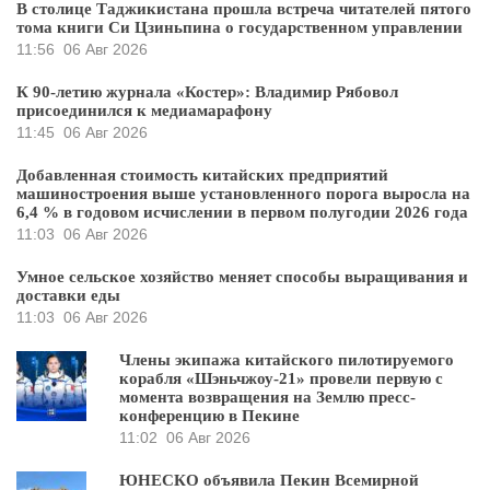
В столице Таджикистана прошла встреча читателей пятого
тома книги Си Цзиньпина о государственном управлении
11:56
06 Авг 2026
К 90-летию журнала «Костер»: Владимир Рябовол
присоединился к медиамарафону
11:45
06 Авг 2026
Добавленная стоимость китайских предприятий
машиностроения выше установленного порога выросла на
6,4 % в годовом исчислении в первом полугодии 2026 года
11:03
06 Авг 2026
Умное сельское хозяйство меняет способы выращивания и
доставки еды
11:03
06 Авг 2026
Члены экипажа китайского пилотируемого
корабля «Шэньчжоу-21» провели первую с
момента возвращения на Землю пресс-
конференцию в Пекине
11:02
06 Авг 2026
ЮНЕСКО объявила Пекин Всемирной