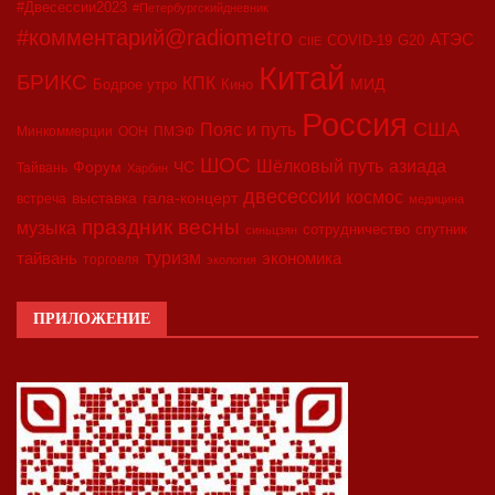
#Двесессии2023
#Петербургскийдневник
#комментарий@radiometro
АТЭС
COVID-19
G20
CIIE
Китай
БРИКС
КПК
МИД
Бодрое утро
Кино
Россия
США
Пояс и путь
Минкоммерции
ООН
ПМЭФ
ШОС
азиада
Шёлковый путь
Форум
ЧС
Тайвань
Харбин
двесессии
космос
выставка
гала-концерт
встреча
медицина
праздник весны
музыка
сотрудничество
спутник
синьцзян
туризм
экономика
тайвань
торговля
экология
ПРИЛОЖЕНИЕ