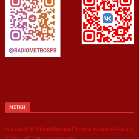
МЕТКИ
#80летВеликойПобеды
#20съездКПК
#ВизитСиВРоссию
#Двесессии2023
#Петербургскийдневник