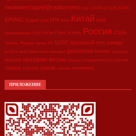
#комментарий@radiometro
АТЭС
COVID-19
G20
CIIE
Китай
БРИКС
КПК
МИД
Бодрое утро
Кино
Россия
США
Пояс и путь
Минкоммерции
ООН
ПМЭФ
ШОС
азиада
Шёлковый путь
Форум
ЧС
Тайвань
Харбин
двесессии
космос
выставка
гала-концерт
встреча
медицина
праздник весны
музыка
сотрудничество
спутник
синьцзян
туризм
экономика
тайвань
торговля
экология
ПРИЛОЖЕНИЕ