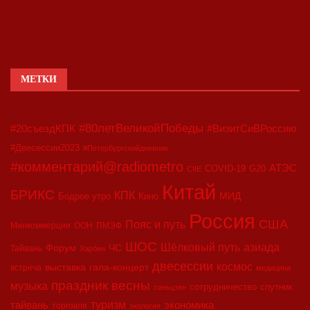
МЕТКИ
#80летВеликойПобеды
#20съездКПК
#ВизитСиВРоссию
#Двесессии2023
#Петербургскийдневник
#комментарий@radiometro
АТЭС
COVID-19
G20
CIIE
Китай
БРИКС
КПК
МИД
Бодрое утро
Кино
Россия
США
Пояс и путь
Минкоммерции
ООН
ПМЭФ
ШОС
азиада
Шёлковый путь
Форум
ЧС
Тайвань
Харбин
двесессии
космос
выставка
гала-концерт
встреча
медицина
праздник весны
музыка
сотрудничество
спутник
синьцзян
туризм
экономика
тайвань
торговля
экология