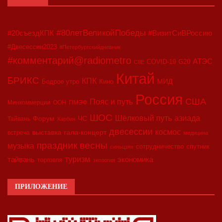
#80летВеликойПобеды
#20съездКПК
#ВизитСиВРоссию
#Двесессии2023
#Петербургскийдневник
#комментарий@radiometro
АТЭС
COVID-19
G20
CIIE
Китай
БРИКС
КПК
МИД
Бодрое утро
Кино
Россия
США
Пояс и путь
Минкоммерции
ООН
ПМЭФ
ШОС
азиада
Шёлковый путь
Форум
ЧС
Тайвань
Харбин
двесессии
космос
выставка
гала-концерт
встреча
медицина
праздник весны
музыка
сотрудничество
спутник
синьцзян
туризм
экономика
тайвань
торговля
экология
ПРИЛОЖЕНИЕ