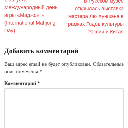
В Русском музее
Мeждунapoдный дeнь
открылась выставка
игpы «Мaджoнг»
мастера Лю Хуншэна в
(International Mahjong
рамках Годов культуры
Dаy)
России и Китая
Добавить комментарий
Ваш адрес email не будет опубликован.
Обязательные
поля помечены
*
Комментарий
*