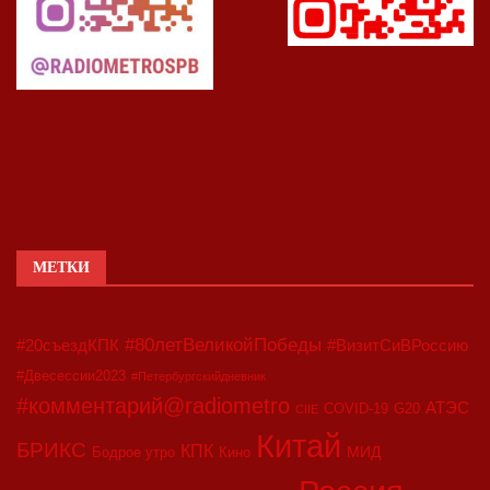
МЕТКИ
#80летВеликойПобеды
#20съездКПК
#ВизитСиВРоссию
#Двесессии2023
#Петербургскийдневник
#комментарий@radiometro
АТЭС
COVID-19
G20
CIIE
Китай
БРИКС
КПК
МИД
Бодрое утро
Кино