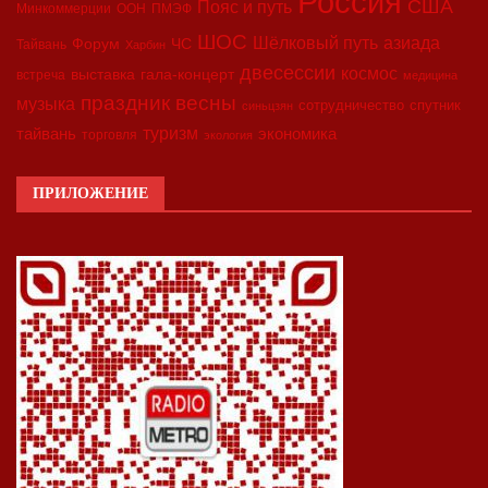
Россия
США
Пояс и путь
Минкоммерции
ООН
ПМЭФ
ШОС
азиада
Шёлковый путь
Форум
ЧС
Тайвань
Харбин
двесессии
космос
выставка
гала-концерт
встреча
медицина
праздник весны
музыка
сотрудничество
спутник
синьцзян
туризм
экономика
тайвань
торговля
экология
ПРИЛОЖЕНИЕ