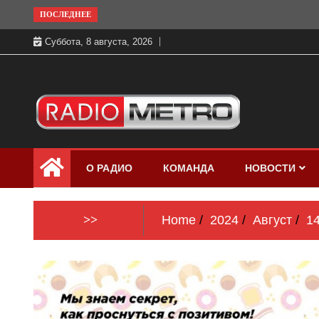
Skip
ПОСЛЕДНЕЕ
to
Суббота, 8 августа, 2026
content
Слушать онлайн и на 102.4 FM
Радио МЕТРО
бесплатно в хорошем качестве Санкт-
О РАДИО
КОМАНДА
НОВОСТИ
Петербург и Россия
>>
Home
2024
Август
1