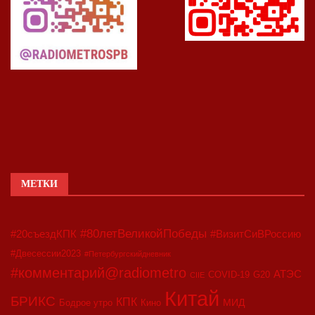
МЕТКИ
#80летВеликойПобеды
#20съездКПК
#ВизитСиВРоссию
#Двесессии2023
#Петербургскийдневник
#комментарий@radiometro
АТЭС
COVID-19
G20
CIIE
Китай
БРИКС
КПК
МИД
Бодрое утро
Кино