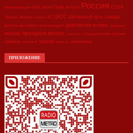
Россия
США
Пояс и путь
Минкоммерции
ООН
ПМЭФ
ШОС
азиада
Шёлковый путь
Форум
ЧС
Тайвань
Харбин
двесессии
космос
выставка
гала-концерт
встреча
медицина
праздник весны
музыка
сотрудничество
спутник
синьцзян
туризм
экономика
тайвань
торговля
экология
ПРИЛОЖЕНИЕ