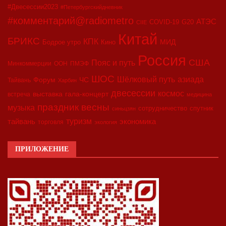
#Двесессии2023
#Петербургскийдневник
#комментарий@radiometro
АТЭС
COVID-19
G20
CIIE
Китай
БРИКС
КПК
МИД
Бодрое утро
Кино
Россия
США
Пояс и путь
Минкоммерции
ООН
ПМЭФ
ШОС
азиада
Шёлковый путь
Форум
ЧС
Тайвань
Харбин
двесессии
космос
выставка
гала-концерт
встреча
медицина
праздник весны
музыка
сотрудничество
спутник
синьцзян
туризм
экономика
тайвань
торговля
экология
ПРИЛОЖЕНИЕ