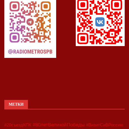
МЕТКИ
#80летВеликойПобеды
#20съездКПК
#ВизитСиВРоссию