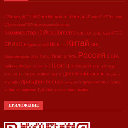
#80летВеликойПобеды
#20съездКПК
#ВизитСиВРоссию
#Двесессии2023
#Петербургскийдневник
#комментарий@radiometro
АТЭС
COVID-19
G20
CIIE
Китай
БРИКС
КПК
МИД
Бодрое утро
Кино
Россия
США
Пояс и путь
Минкоммерции
ООН
ПМЭФ
ШОС
азиада
Шёлковый путь
Форум
ЧС
Тайвань
Харбин
двесессии
космос
выставка
гала-концерт
встреча
медицина
праздник весны
музыка
сотрудничество
спутник
синьцзян
туризм
экономика
тайвань
торговля
экология
ПРИЛОЖЕНИЕ