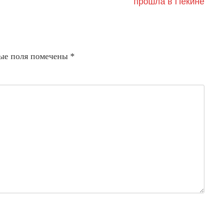
прошла в Пекине
ые поля помечены
*