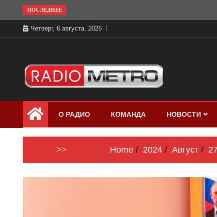
Skip
ПОСЛЕДНЕЕ
to
Четверг, 6 августа, 2026
content
Слушать онлайн и на 102.4 FM
Радио МЕТРО
бесплатно в хорошем качестве Санкт-
О РАДИО
КОМАНДА
НОВОСТИ
Петербург и Россия
>>
Home
2024
Август
2