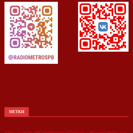
МЕТКИ
#80летВеликойПобеды
#20съездКПК
#ВизитСиВРоссию