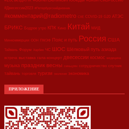
#Двесессии2023
#Петербургскийдневник
#комментарий@radiometro
АТЭС
COVID-19
G20
CIIE
Китай
БРИКС
КПК
МИД
Бодрое утро
Кино
Россия
США
Пояс и путь
Минкоммерции
ООН
ПМЭФ
ШОС
азиада
Шёлковый путь
Форум
ЧС
Тайвань
Харбин
двесессии
космос
выставка
гала-концерт
встреча
медицина
праздник весны
музыка
сотрудничество
спутник
синьцзян
туризм
экономика
тайвань
торговля
экология
ПРИЛОЖЕНИЕ